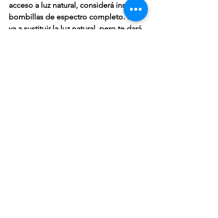
acceso a luz natural, considerá instalar 
bombillas de espectro completo. No 
va a sustituir la luz natural, pero te dará 
una temperatura balanceada, lo que te 
dará algunos de los mismos 
beneficios. La luz blanca nítida que 
emiten es perfecta para actividades 
que requieren agudeza visual, como la 
lectura.
Otra opción más costosa, pero más 
efectiva, es instalar 
túneles solares
. 
Esto son conductos tubulares que 
permiten transportar la luz desde una 
zona iluminada o fuente de 
iluminación a una zona oscura. De esta 
forma podrás tener acceso y gozar de 
los beneficios de la luz natural estés 
donde estés. 